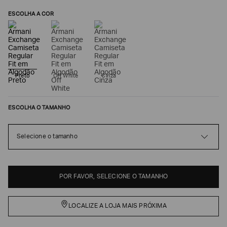
ESCOLHA A COR
Preto
Off White
Cinza
ESCOLHA O TAMANHO
Poderia
Selecione o tamanho
nos
contar
mais
sobre
você?
POR FAVOR, SELECIONE O TAMANHO
NOME*
LOCALIZE A LOJA MAIS PRÓXIMA