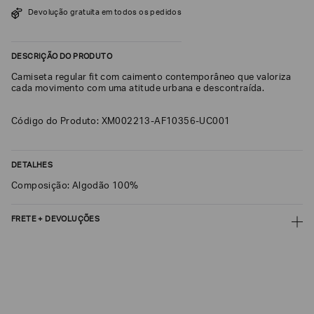
SOBRENOME*
Devolução gratuita em todos os pedidos
DESCRIÇÃO DO PRODUTO
DATA
DE
Camiseta regular fit com caimento contemporâneo que valoriza
NASCIMENTO*
cada movimento com uma atitude urbana e descontraída.
Código do Produto: XM002213-AF10356-UC001
Estou
DETALHES
interessado
nas
Composição: Algodão 100%
seguintes
Marcas
e
tópicos
:
FRETE + DEVOLUÇÕES
Selecionar
CALCULAR FRETE
todos
Giorgio
CALCULAR
Armani
Não sei meu CEP
Emporio
Armani