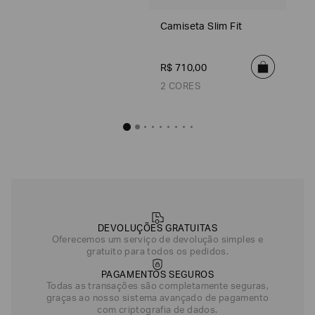
R$
410
,
00
Camiseta Slim Fit
Falcon
Winery
R$
710
,
00
Verde
Azul
2 CORES
Preto
Azul
Indigo
Branco
Camiseta Sl
R$
710
,
Off White
DEVOLUÇÕES GRATUITAS
Oferecemos um serviço de devolução simples e
gratuito para todos os pedidos.
PAGAMENTOS SEGUROS
Todas as transações são completamente seguras,
graças ao nosso sistema avançado de pagamento
com criptografia de dados.