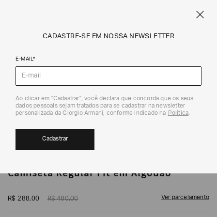
CUPOM SALE10: +10% OFF ADICIONAL NAS EXCLUSIVIDADES ONLINE
EM SALE A|X
ARMANI.COM.BR
0
CADASTRE-SE EM NOSSA NEWSLETTER
E-MAIL*
Camisetas
1
/
5
Ao clicar em "Cadastrar", você declara que concorda que os seus
dados pessoais sejam tratados para se cadastrar na newsletter
40%
personalizada da Giorgio Armani, conforme indicado na
Política
.
Cadastrar
ARMANI EXCHANGE
Camiseta Regular Fit em Algodão
Ver parcelamento
R$
288
,
00
R$
480
,
00