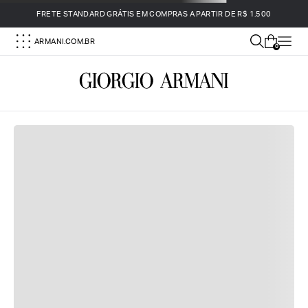
FRETE STANDARD GRÁTIS EM COMPRAS A PARTIR DE R$ 1.500
ARMANI.COM.BR
0
DEVOLUÇÕES GRATUITAS
Oferecemos um serviço de devolução simples e
gratuito para todos os pedidos.
PAGAMENTOS SEGUROS
Todas as transações são completamente seguras,
graças ao nosso sistema avançado de pagamento
com criptografia de dados.
ATENDIMENTO AO CLIENTE