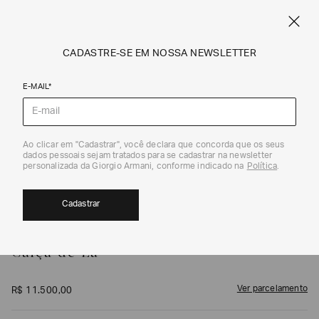
FRETE STANDARD GRÁTIS EM COMPRAS A PARTIR DE R$ 1.500
ARMANI.COM.BR
0
CADASTRE-SE EM NOSSA NEWSLETTER
E-MAIL*
Calças e Shorts
1
/
5
Ao clicar em "Cadastrar", você declara que concorda que os seus
dados pessoais sejam tratados para se cadastrar na newsletter
personalizada da Giorgio Armani, conforme indicado na
Política
.
Cadastrar
GIORGIO ARMANI
Calça de Lã
Ver parcelamento
R$
11
.
500
,
00