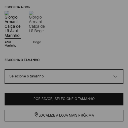
ESCOLHA A COR
Azul
Bege
Marinho
ESCOLHA O TAMANHO
Poderia
Selecione o tamanho
nos
contar
mais
sobre
POR FAVOR, SELECIONE O TAMANHO
você?
NOME*
LOCALIZE A LOJA MAIS PRÓXIMA