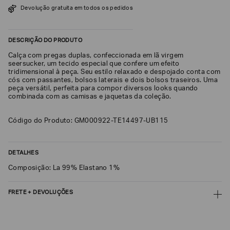
Devolução gratuita em todos os pedidos
SOBRENOME*
DESCRIÇÃO DO PRODUTO
DATA
Calça com pregas duplas, confeccionada em lã virgem
DE
NASCIMENTO*
seersucker, um tecido especial que confere um efeito
tridimensional à peça. Seu estilo relaxado e despojado conta com
cós com passantes, bolsos laterais e dois bolsos traseiros. Uma
peça versátil, perfeita para compor diversos looks quando
combinada com as camisas e jaquetas da coleção.
Estou
Código do Produto: GM000922-TE14497-UB115
interessado
nas
seguintes
Marcas
e
DETALHES
tópicos
:
Composição: La 99% Elastano 1%
Selecionar
todos
FRETE + DEVOLUÇÕES
Giorgio
Armani
CALCULAR FRETE
Emporio
Armani