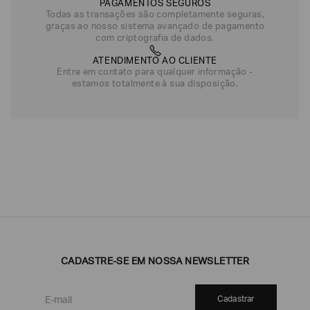
PAGAMENTOS SEGUROS
Todas as transações são completamente seguras,
graças ao nosso sistema avançado de pagamento
com criptografia de dados.
ATENDIMENTO AO CLIENTE
Entre em contato para qualquer informação -
estamos totalmente à sua disposição.
CADASTRE-SE EM NOSSA NEWSLETTER
Cadastrar