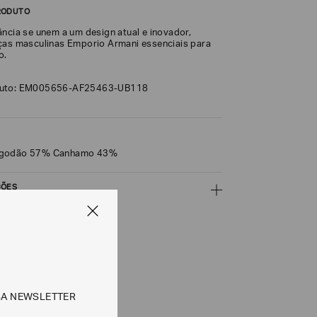
RODUTO
ância se unem a um design atual e inovador,
ças masculinas Emporio Armani essenciais para
o.
duto: EM005656-AF25463-UB118
lgodão 57% Canhamo 43%
ÇÕES
CALCULAR
SA NEWSLETTER
e tipos de entrega são válidos apenas para este produto