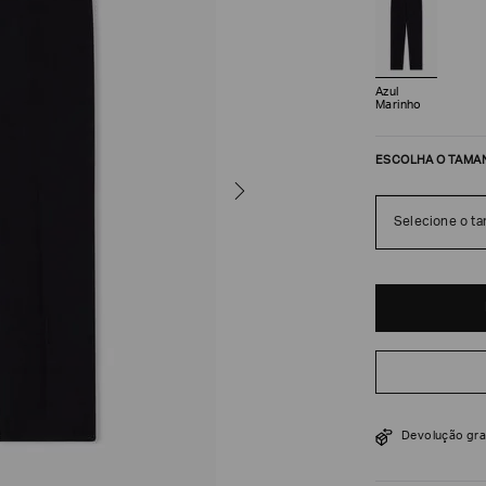
Azul
Marinho
ESCOLHA O TAMA
Selecione o t
R$
1
.
680
$
2
.
400
Devolução gra