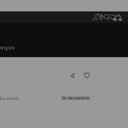
0
0
RVIÇOS
Ver parcelamento
$
2
.
400
,
00