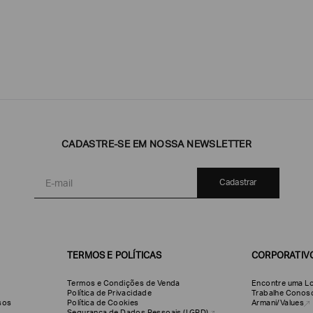
Emporio
EA7
Armani
CADASTRE-SE EM NOSSA NEWSLETTER
Armani
Exchange
Produtos
Armani/Silos
Armani
Cadastrar
Masculinos
Values
TERMOS E POLÍTICAS
CORPORATIV
Termos e Condições de Venda
Encontre uma Lo
Política de Privacidade
Trabalhe Conos
olsos
Política de Cookies
Armani/Values