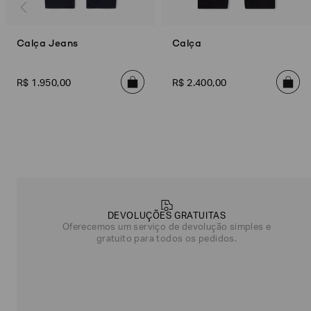
Calça Jeans
Calça
R$
1
.
950
,
00
R$
2
.
400
,
00
Poderia
nos
contar
DEVOLUÇÕES GRATUITAS
mais
Oferecemos um serviço de devolução simples e
sobre
gratuito para todos os pedidos.
você?
NOME*
SOBRENOME*