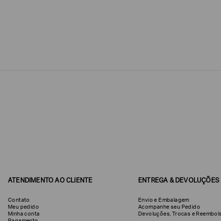
Estou
interessado
nas
seguintes
Marcas
e
tópicos
:
Selecionar
todos
Giorgio
Armani
Produtos
Femininos
Confirmar
suas
preferências
ATENDIMENTO AO CLIENTE
ENTREGA & DEVOLUÇÕES
Contato
Envio e Embalagem
Meu pedido
Acompanhe seu Pedido
Minha conta
Devoluções, Trocas e Reemb