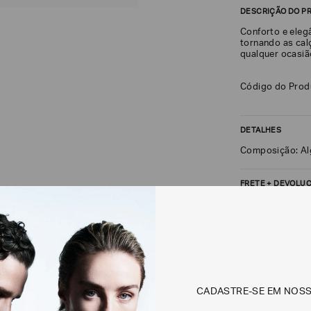
DESCRIÇÃO DO P
Conforto e eleg
tornando as cal
qualquer ocasiã
Código do Pro
DETALHES
Composição: A
FRETE + DEVOLU
CALCULAR FRETE
Não sei meu CEP
CADASTRE-SE EM NOS
Os preços, prazos 
em consulta.