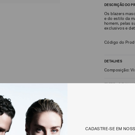
DESCRIÇÃO DO P
Os blazers masc
e do estilo da m
homem, pelas sua
exclusivos e de
Código do Pro
DETALHES
Composição: V
FRETE + DEVOLU
CALCULAR FRETE
Não sei meu CEP
CADASTRE-SE EM NOS
Os preços, prazos 