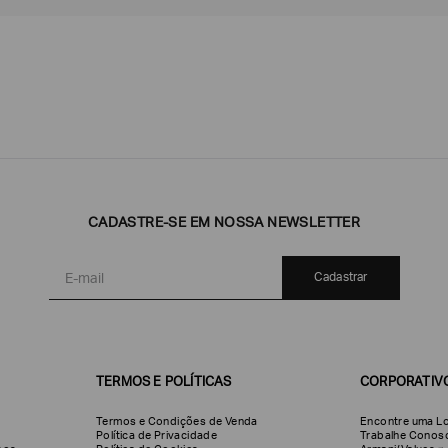
Emporio
EA7
Armani
CADASTRE-SE EM NOSSA NEWSLETTER
Armani
Exchange
Produtos
Armani/Silos
Armani
Masculinos
Values
Cadastrar
TERMOS E POLÍTICAS
CORPORATIV
Termos e Condições de Venda
Encontre uma Lo
Política de Privacidade
Trabalhe Conos