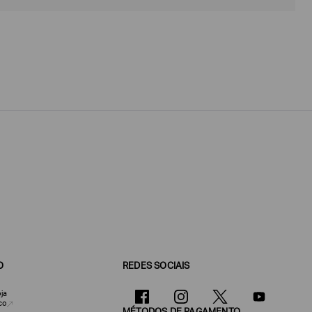
O
REDES SOCIAIS
ja
co