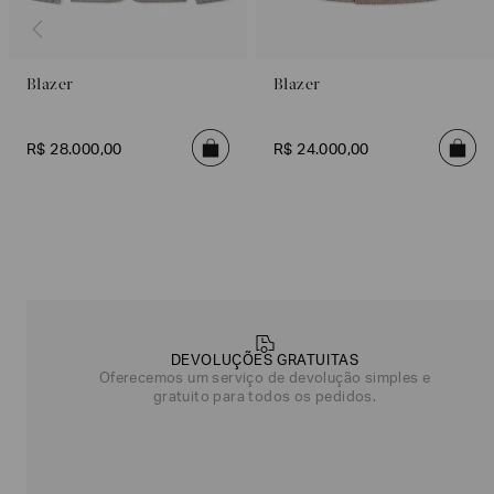
Blazer
Blazer
R$
28
.
000
,
00
R$
24
.
000
,
00
Poderia
nos
contar
mais
DEVOLUÇÕES GRATUITAS
sobre
Oferecemos um serviço de devolução simples e
você?
gratuito para todos os pedidos.
NOME*
SOBRENOME*