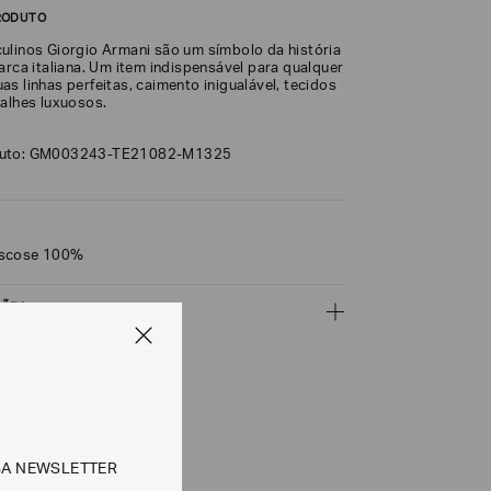
RODUTO
ulinos Giorgio Armani são um símbolo da história
arca italiana. Um item indispensável para qualquer
s linhas perfeitas, caimento inigualável, tecidos
talhes luxuosos.
duto: GM003243-TE21082-M1325
iscose 100%
ÇÕES
CALCULAR
SA NEWSLETTER
e tipos de entrega são válidos apenas para este produto