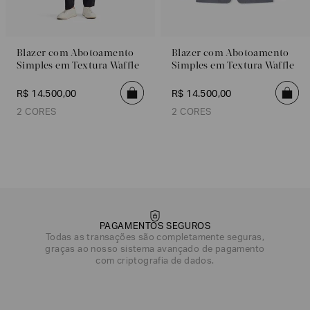
Blazer com Abotoamento
Blazer com Abotoamento
Simples em Textura Waffle
Simples em Textura Waffle
R$
14
.
500
,
00
R$
14
.
500
,
00
2 CORES
2 CORES
Azul Claro
Cinza Escuro
Cinza Escuro
Azul Claro
PAGAMENTOS SEGUROS
Todas as transações são completamente seguras,
graças ao nosso sistema avançado de pagamento
com criptografia de dados.
DATA DE NASCIMENTO*