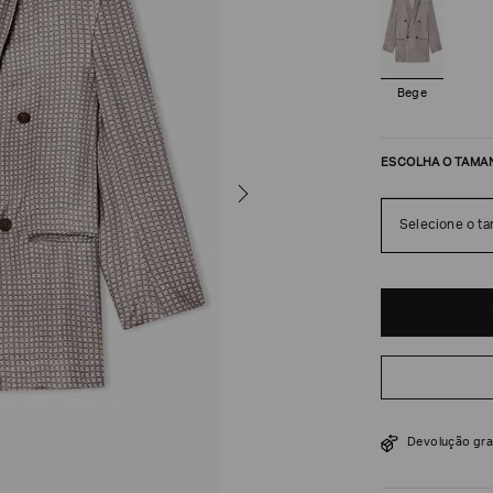
Bege
ESCOLHA O TAMA
Selecione o t
R$
28
.
000
Devolução gra