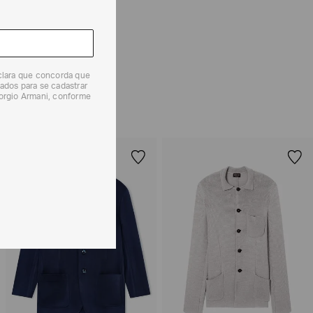
 produtos, o prazo é de até 7 (sete) dias corridos,
mento dos Produtos. E a troca pode ser feita em até 30
dos, a partir do seu recebimento sem custos adicionais.
eclara que concorda que
solicitação Preencha o
Formulário de Devolução
.
ados para se cadastrar
iorgio Armani, conforme
ões sobre as condições de troca ou devolução, consulte a
 e Devoluções
.