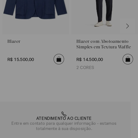
Blazer
Blazer com Abotoamento
Simples em Textura Waffle
R$
15
.
500
,
00
R$
14
.
500
,
00
2 CORES
Azul Claro
Cinza Escuro
ATENDIMENTO AO CLIENTE
Entre em contato para qualquer informação - estamos
totalmente à sua disposição.