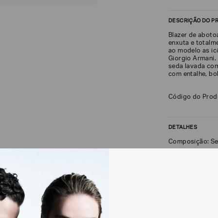
DESCRIÇÃO DO P
Blazer de abot
enxuta e totalm
ao modelo as icô
Giorgio Armani.
seda lavada com
com entalhe, bo
Código do Pro
DETALHES
Composição: S
FRETE + DEVOLU
CALCULAR FRETE