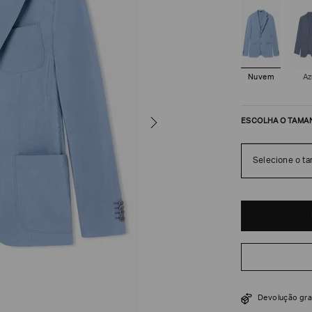
Nuvem
Az
ESCOLHA O TAMA
Selecione o t
R$
17
.
500
Devolução gra