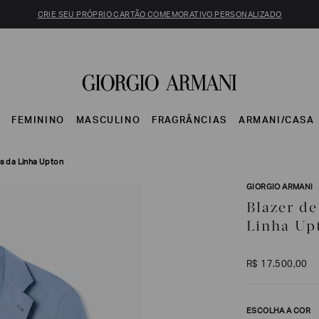
CRIE SEU PRÓPRIO CARTÃO COMEMORATIVO PERSONALIZADO
S
FEMININO
MASCULINO
FRAGRÂNCIAS
ARMANI/CASA
s da Linha Upton
GIORGIO ARMANI
Blazer d
Linha Up
R$
17
.
500
,
00
ESCOLHA A COR