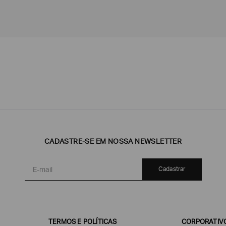
Emporio
EA7
Armani
Armani
Exchange
CADASTRE-SE EM NOSSA NEWSLETTER
Produtos
Armani/Silos
Armani
Masculinos
Values
Cadastrar
TERMOS E POLÍTICAS
CORPORATIV