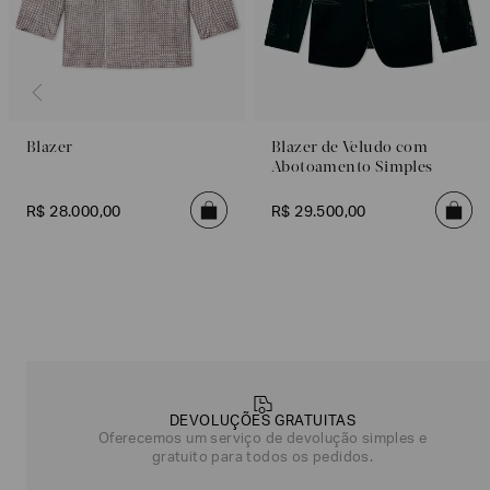
Blazer
Blazer de Veludo com
Abotoamento Simples
R$
28
.
000
,
00
R$
29
.
500
,
00
Poderia
nos
contar
mais
sobre
DEVOLUÇÕES GRATUITAS
você?
Oferecemos um serviço de devolução simples e
gratuito para todos os pedidos.
NOME*
SOBRENOME*