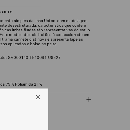
RODUTO
oamento simples da linha Upton, com modelagem
ente desestruturada: característica que confere
nicas linhas fluidas tão representativas do estilo
 Este modelo de dois botões é confeccionado em
 trama canneté distintiva e apresenta lapelas
lsos aplicados e bolso no peito.
duto: GM000140-TE10081-U9327
eda 79% Poliamida 21%
ÇÕES
CALCULAR