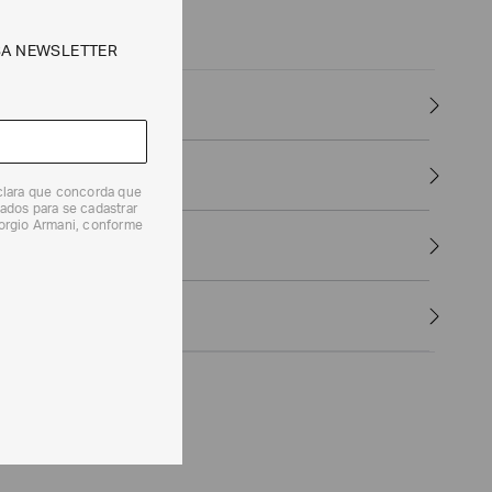
SA NEWSLETTER
eclara que concorda que
ados para se cadastrar
iorgio Armani, conforme
 pedido?