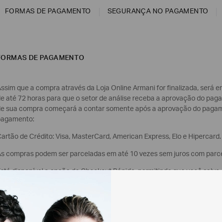
FORMAS DE PAGAMENTO
SEGURANÇA NO PAGAMENTO
FORMAS DE PAGAMENTO
ssim que a compra através da Loja Online Armani for finalizada, será 
e até 72 horas para que o setor de análise receba a aprovação do pag
e sua compra começará a contar somente após a aprovação do pagamen
pagamento:
artão de Crédito: Visa, MasterCard, American Express, Elo e Hipercard.
s compras podem ser parceladas em até 10 vezes sem juros com parce
stá disponível a opção de Checkout Rápido, permitindo que você salve
ão seja necessário digitá-los novamente em compras futuras.
IX: A condição de pagamento será à vista para compras por Pix. Após f
plicativo do banco na opção Pix, utilizando o QR Code. Caso o pagamen
ódigo de pagamento, o seu pedido será automaticamente cancelado.