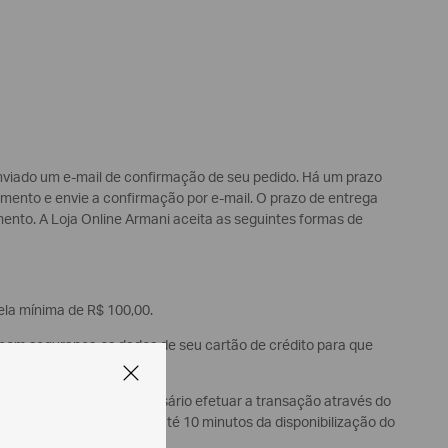
enviado um e-mail de confirmação de seu pedido. Há um prazo
amento e envie a confirmação por e-mail. O prazo de entrega
to. A Loja Online Armani aceita as seguintes formas de
la mínima de R$ 100,00.
 com segurança os dados de seu cartão de crédito para que
inalizar a compra, é necessário efetuar a transação através do
to não seja efetuado em até 10 minutos da disponibilização do