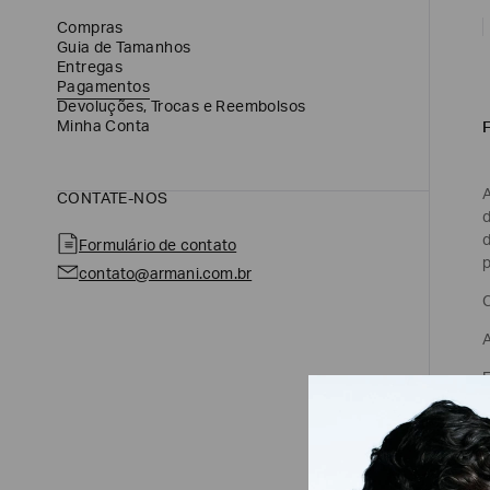
Compras
Guia de Tamanhos
Entregas
Pagamentos
Devoluções, Trocas e Reembolsos
Minha Conta
A
CONTATE-NOS
d
d
Formulário de contato
contato@armani.com.br
C
A
E
n
P
a
c