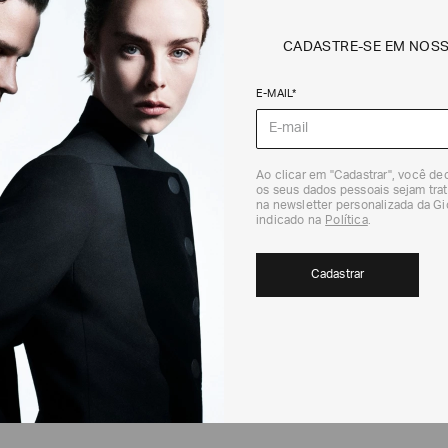
PERGUNTAS RELACIONADAS
CADASTRE-SE EM NOS
Por que não consigo concluir meu pedido?
E-MAIL*
Quando meu cartão de crédito será cobrado?
Ao clicar em "Cadastrar", você d
os seus dados pessoais sejam trat
na newsletter personalizada da G
indicado na
Política
.
Por que o valor que paguei é diferente do valor do meu pedido?
Cadastrar
Por que você me cobrou duas vezes, embora eu tenha feito apenas um
SEGURANÇA NO PAGAMENTO