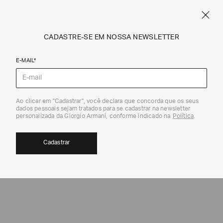
FRETE STANDARD GRÁTIS EM COMPRAS A PARTIR DE R$ 1.500
ARMANI.COM.BR
0
CADASTRE-SE EM NOSSA NEWSLETTER
E-MAIL*
ATENDIMENTO AO CLIENTE
Ao clicar em "Cadastrar", você declara que concorda que os seus
dados pessoais sejam tratados para se cadastrar na newsletter
personalizada da Giorgio Armani, conforme indicado na
Política
.
Cadastrar