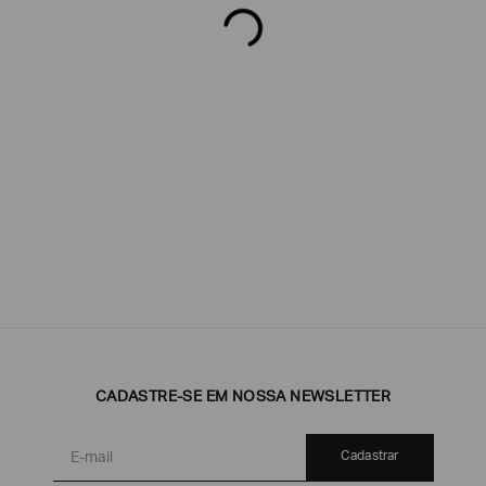
Poderia
nos
contar
mais
sobre
você?
CADASTRE-SE EM NOSSA NEWSLETTER
NOME*
Cadastrar