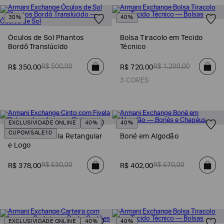
30%
40%
Óculos de Sol Phantos
Bolsa Tiracolo em Tecido
Bordô Translúcido
Técnico
R$
500
,
00
R$
1
.
200
,
00
R$
350
,
00
R$
720
,
00
3 CORES
EXCLUSIVIDADE ONLINE
40%
40%
CUPOM SALE10
Cinto com Fivela Retangular
Boné em Algodão
e Logo
R$
630
,
00
R$
670
,
00
R$
378
,
00
R$
402
,
00
EXCLUSIVIDADE ONLINE
40%
40%