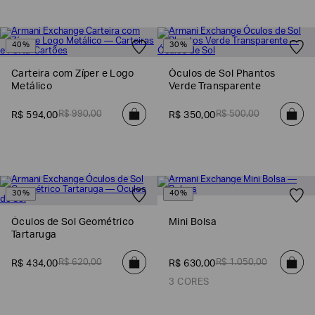
40%
30%
Carteira com Zíper e Logo
Óculos de Sol Phantos
Metálico
Verde Transparente
R$
990
,
00
R$
500
,
00
R$
594
,
00
R$
350
,
00
30%
40%
Óculos de Sol Geométrico
Mini Bolsa
Tartaruga
R$
620
,
00
R$
1
.
050
,
00
R$
434
,
00
R$
630
,
00
3 CORES