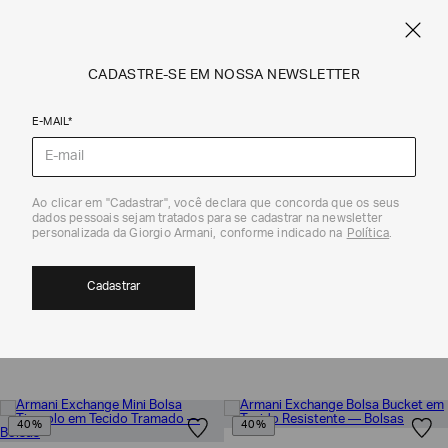
NE
FRETE STANDARD GRÁTIS EM COMPRAS A PARTIR DE R$ 1.500
ARMANI.COM.BR
0
CADASTRE-SE EM NOSSA NEWSLETTER
E-MAIL*
Sale
Ao clicar em "Cadastrar", você declara que concorda que os seus
dados pessoais sejam tratados para se cadastrar na newsletter
TODOS OS ACESSÓRIOS SALE FEMININO|
personalizada da Giorgio Armani, conforme indicado na
Política
.
ARMANI EXCHANGE
Cadastrar
40
MOSTRAR FILTROS
ORDENAR POR
40%
40%