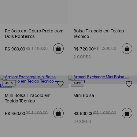
Relógio em Couro Preto com
Bolsa Tiracolo em Tecido
Dois Ponteiros
Técnico
R$
1
.
400
,
00
R$
1
.
200
,
00
R$
980
,
00
R$
720
,
00
2 CORES
40%
40%
Mini Bolsa Tiracolo em
Mini Bolsa
Tecido Técnico
R$
1
.
100
,
00
R$
1
.
050
,
00
R$
660
,
00
R$
630
,
00
3 CORES