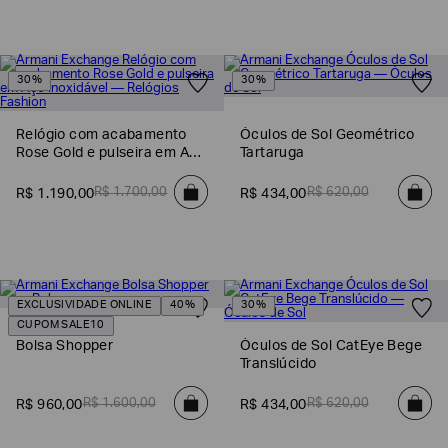
EA7
Armani
Exchange
30%
30%
Produtos
Femininos
Relógio com acabamento
Óculos de Sol Geométrico
Rose Gold e pulseira em Aço
Tartaruga
Produtos
Masculinos
Inoxidável
R$
1
.
700
,
00
R$
620
,
00
R$
1
.
190
,
00
R$
434
,
00
Armani/Silos
Armani
Values
Confirmar
EXCLUSIVIDADE ONLINE
40%
30%
suas
CUPOM SALE10
preferências
Bolsa Shopper
Óculos de Sol CatEye Bege
Translúcido
R$
1
.
600
,
00
R$
620
,
00
R$
960
,
00
R$
434
,
00