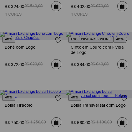
SOBRENOME*
R$
540
,
00
R$
670
,
00
R$
324
,
00
R$
402
,
00
4 CORES
4 CORES
DATA
DE
NASCIMENTO*
40%
EXCLUSIVIDADE ONLINE
40%
Boné com Logo
Cinto em Couro com Fivela
de Logo
R$
620
,
00
R$
640
,
00
R$
372
,
00
R$
384
,
00
Estou
interessado
nas
seguintes
Marcas
e
tópicos
:
40%
40%
Selecionar
todos
Bolsa Tiracolo
Bolsa Transversal com Logo
Giorgio
Armani
R$
1
.
250
,
00
R$
1
.
100
,
00
R$
750
,
00
R$
660
,
00
Emporio
Armani