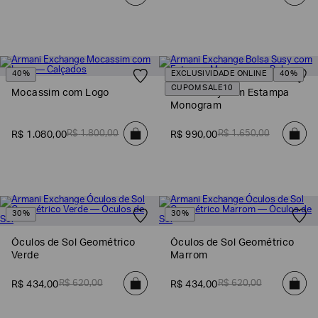
40%
EXCLUSIVIDADE ONLINE
40%
CUPOM SALE10
Mocassim com Logo
Bolsa Susy com Estampa
Monogram
R$
1
.
800
,
00
R$
1
.
650
,
00
R$
1
.
080
,
00
R$
990
,
00
30%
30%
Óculos de Sol Geométrico
Óculos de Sol Geométrico
Verde
Marrom
R$
620
,
00
R$
620
,
00
R$
434
,
00
R$
434
,
00