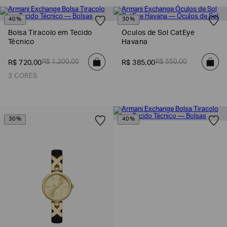
40%
30%
Bolsa Tiracolo em Tecido
Óculos de Sol CatEye
Técnico
Havana
R$
1
.
200
,
00
R$
550
,
00
R$
720
,
00
R$
385
,
00
3 CORES
30%
40%