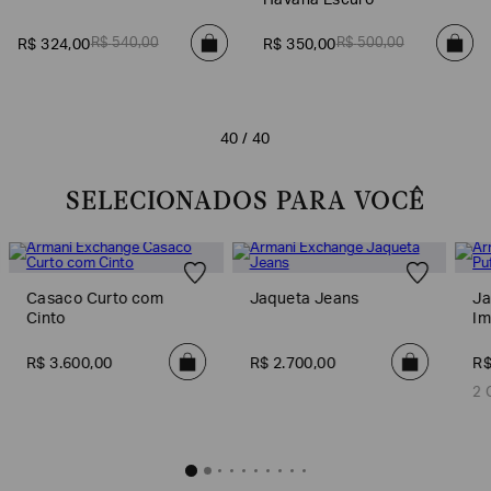
Havana Escuro
R$
540
,
00
R$
500
,
00
R$
324
,
00
R$
350
,
00
40 / 40
SELECIONADOS PARA VOCÊ
Casaco Curto com
Jaqueta Jeans
Ja
Cinto
Im
R$
3
.
600
,
00
R$
2
.
700
,
00
R
2 