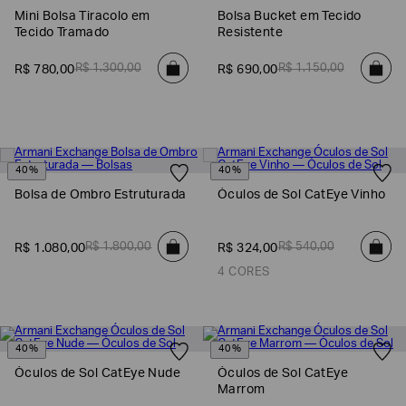
Mini Bolsa Tiracolo em
Bolsa Bucket em Tecido
Tecido Tramado
Resistente
R$
1
.
300
,
00
R$
1
.
150
,
00
R$
780
,
00
R$
690
,
00
40%
40%
Bolsa de Ombro Estruturada
Óculos de Sol CatEye Vinho
Poderia
R$
1
.
800
,
00
R$
540
,
00
R$
1
.
080
,
00
R$
324
,
00
nos
contar
4 CORES
mais
sobre
você?
40%
40%
NOME*
Óculos de Sol CatEye Nude
Óculos de Sol CatEye
Marrom