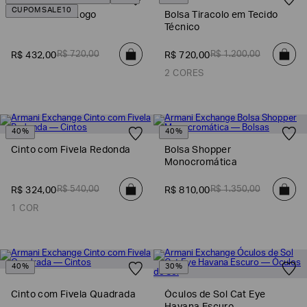
CUPOM SALE10
Carteira com Logo
Bolsa Tiracolo em Tecido
Técnico
R$
720
,
00
R$
1
.
200
,
00
R$
432
,
00
R$
720
,
00
2 CORES
40%
40%
Cinto com Fivela Redonda
Bolsa Shopper
Monocromática
R$
540
,
00
R$
1
.
350
,
00
R$
324
,
00
R$
810
,
00
1 COR
40%
30%
Cinto com Fivela Quadrada
Óculos de Sol Cat Eye