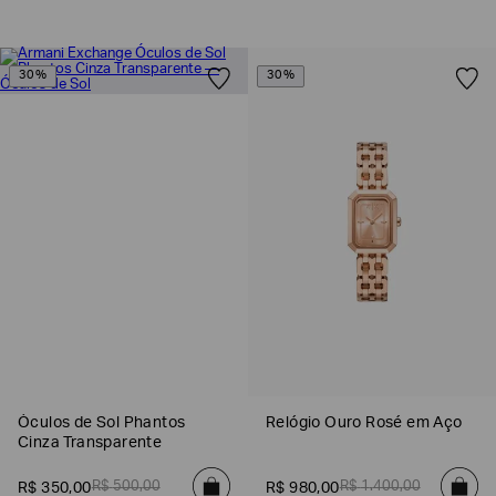
30%
30%
Óculos de Sol Phantos
Relógio Ouro Rosé em Aço
Cinza Transparente
R$
500
,
00
R$
1
.
400
,
00
R$
350
,
00
R$
980
,
00