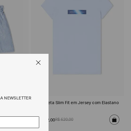
SA NEWSLETTER
Camiseta Slim Fit em Jersey com Elastano
R$
620
,
00
R$
372
,
00