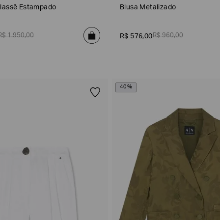
elassê Estampado
Blusa Metalizado
R$
1
.
950
,
00
R$
960
,
00
R$
576
,
00
40%