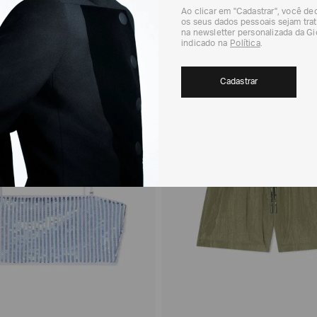
Ao clicar em "Cadastrar", você d
os seus dados pessoais sejam trat
na newsletter personalizada da G
indicado na
Política
.
40%
Cadastrar