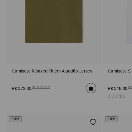
seguintes
Marcas
e
tópicos
:
Selecionar
todos
Giorgio
Armani
Produtos
Femininos
Confirmar
Camiseta Relaxed Fit em Algodão Jersey
Camiseta Sl
suas
preferências
R$
620
,
00
R
R$
372
,
00
R$
318
,
00
2 CORES
40%
40%
Branco