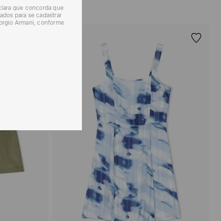
eclara que concorda que
ados para se cadastrar
iorgio Armani, conforme
40%