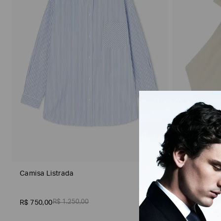
Sustentável
Camisa Listrada
Top Croppe
R$
1
.
250
,
00
R
R$
750
,
00
R$
456
,
00