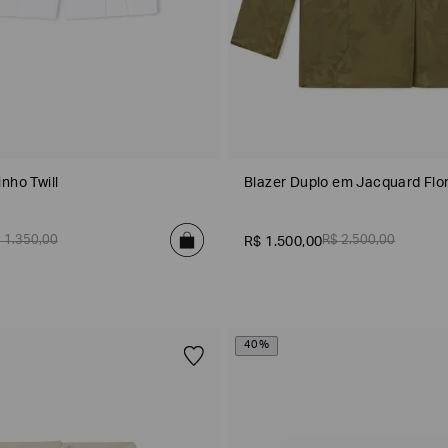
nho Twill
Blazer Duplo em Jacquard Flor
$
1
.
350
,
00
R$
2
.
500
,
00
R$
1
.
500
,
00
40%