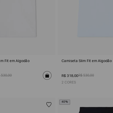
Emporio
EA7
Armani
Armani
Exchange
Produtos
Armani/Silos
Armani
Masculinos
Values
im Fit em Algodão
Camiseta Slim Fit em Algodão
$
530
,
00
R$
530
,
00
R$
318
,
00
2 CORES
40%
Azul Claro
Azul Claro
Branco