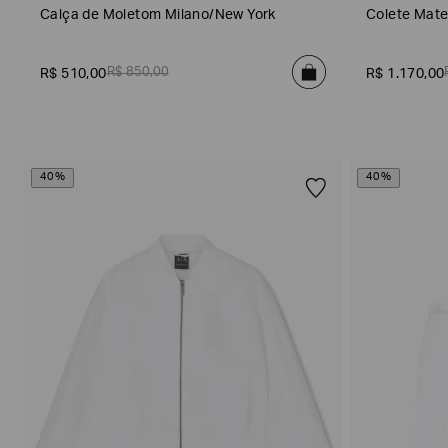
4
u
(
Calça de Moletom Milano/New York
Colete Mat
)
s
6
e
2
r
)
R$
850
,
00
R$
510
,
00
R$
1
.
170
,
00
s
(
1
)
Filtro
40%
40%
de
Tamanho