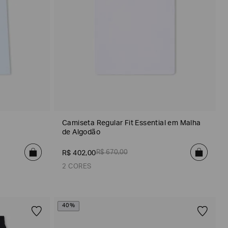
Camiseta Regular Fit Essential em Malha
de Algodão
R$
670
,
00
R$
402
,
00
2 CORES
40%
Branco
Azul Claro