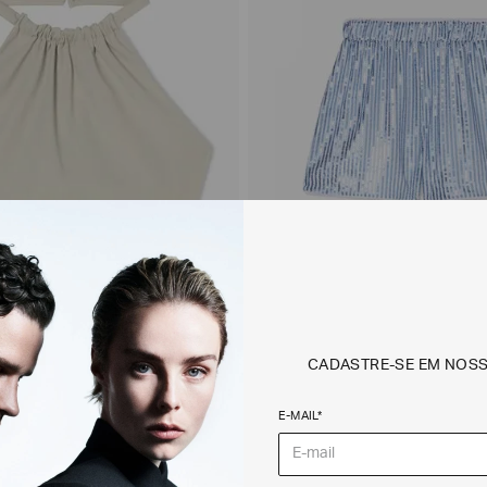
CADASTRE-SE EM NOS
d em Tecido Scuba
Shorts com Listras em Paetê
E-MAIL*
$
760
,
00
R$
1
.
350
,
00
R$
810
,
00