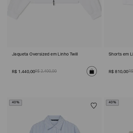
Gênero
Jaqueta Oversized em Linho Twill
Shorts em Li
R$
2
.
400
,
00
R
R$
1
.
440
,
00
R$
810
,
00
Subcategorias
40%
40%