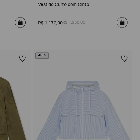
Vestido Curto com Cinto
R$
1
.
950
,
00
R$
1
.
170
,
00
40%