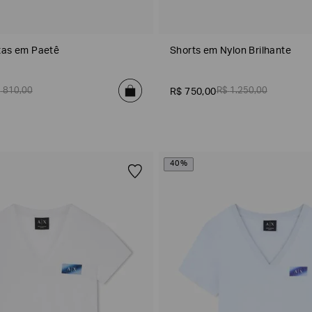
tas em Paetê
Shorts em Nylon Brilhante
$
810
,
00
R$
1
.
250
,
00
R$
750
,
00
40%
DATA DE NASCIMENTO*