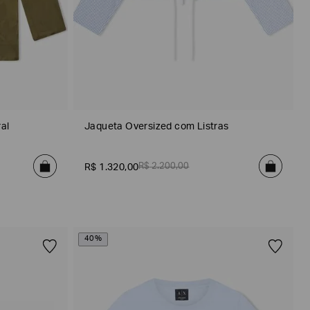
al
Jaqueta Oversized com Listras
R$
2
.
200
,
00
R$
1
.
320
,
00
40%