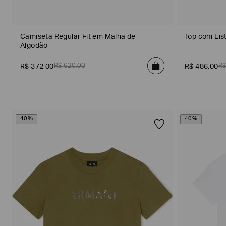
Camiseta Regular Fit em Malha de
Top com Lis
Algodão
R$
620
,
00
R
R$
372
,
00
R$
486
,
00
Poderia
nos
contar
mais
40%
40%
sobre
você?
NOME*
SOBRENOME*
Estou
interessado
nas