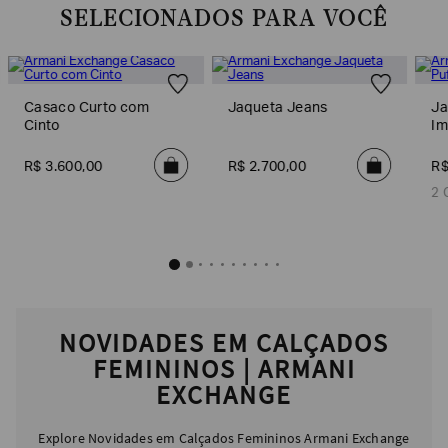
SELECIONADOS PARA VOCÊ
EA7
Armani
Exchange
Casaco Curto com
Jaqueta Jeans
Ja
Produtos
Femininos
Cinto
Im
Produtos
R$
3
.
600
,
00
R$
2
.
700
,
00
R
Masculinos
2 
Armani/Silos
Armani
Values
Confirmar
suas
preferências
NOVIDADES EM CALÇADOS
FEMININOS | ARMANI
EXCHANGE
Explore Novidades em Calçados Femininos Armani Exchange