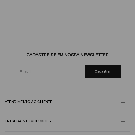
CADASTRE-SE EM NOSSA NEWSLETTER
Cadastrar
ATENDIMENTO AO CLIENTE
Contato
Meu pedido
Minha conta
ENTREGA & DEVOLUÇÕES
Pagamento
Nossos serviços
Envio e Embalagem
Guia de Tamanhos