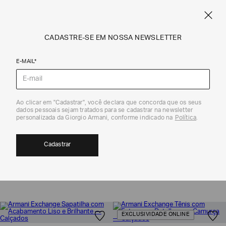
NE
FRETE STANDARD GRÁTIS EM COMPRAS A PARTIR DE R$ 1.500
ARMANI.COM.BR
0
CADASTRE-SE EM NOSSA NEWSLETTER
E-MAIL*
Coleção
Ao clicar em "Cadastrar", você declara que concorda que os seus
dados pessoais sejam tratados para se cadastrar na newsletter
TODOS OS CALÇADOS FEMININO
personalizada da Giorgio Armani, conforme indicado na
Política
.
NOVIDADES | ARMANI EXCHANGE
Cadastrar
5
MOSTRAR FILTROS
ORDENAR POR
EXCLUSIVIDADE ONLINE