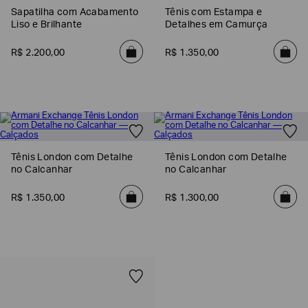
Sapatilha com Acabamento
Tênis com Estampa e
Liso e Brilhante
Detalhes em Camurça
R$
2
.
200
,
00
R$
1
.
350
,
00
Tênis London com Detalhe
Tênis London com Detalhe
no Calcanhar
no Calcanhar
Poderia
nos
R$
1
.
350
,
00
R$
1
.
300
,
00
contar
mais
sobre
você?
NOME*