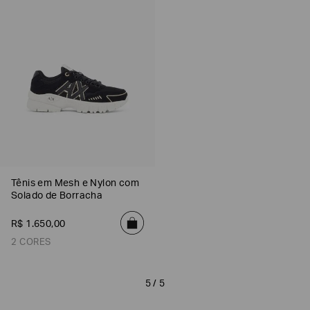
SOBRENOME*
DATA
DE
NASCIMENTO*
Estou
interessado
nas
Tênis em Mesh e Nylon com
seguintes
Marcas
Solado de Borracha
e
tópicos
:
R$
1
.
650
,
00
Selecionar
2 CORES
todos
Giorgio
Armani
5 / 5
Emporio
Armani