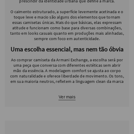
prescindir da identidade urbana que define a marca.
EA7
O caimento estruturado, a superfície levemente acetinada e o
toque leve e macio são alguns dos elementos que tornam
Armani
essas camisetas únicas. Mais do que básicas, elas expressam
Exchange
atitude e funcionam como base para diversas combinações,
tanto em looks casuais quanto em produções mais alinhadas,
Produtos
Femininos
sempre com foco em autenticidade.
Uma escolha essencial, mas nem tão óbvia
Produtos
Masculinos
Ao comprar camiseta da Armani Exchange, a escolha será por
Armani/Silos
uma peça que conversa com diferentes estéticas sem abrir
mão da essência. A modelagem comfort se ajusta ao corpo
Armani
com naturalidade e oferece liberdade de movimento. Os tons,
Values
em sua maioria neutros, refletem a linguagem clean da marca
Confirmar
suas
Ver mais
preferências