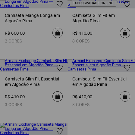
EXCLUSIVIDADE ONLINE
Camiseta Manga Longa em
Camiseta Slim Fit em
Algodão Pima
Algodão Pima
R$
600
,
00
R$
410
,
00
2 CORES
8 CORES
Camiseta Slim Fit Essential
Camiseta Slim Fit Essential
Poderia
em Algodão Pima
em Algodão Pima
nos
contar
mais
R$
410
,
00
R$
410
,
00
sobre
você?
3 CORES
3 CORES
NOME*