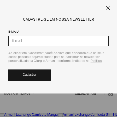
CUPOM SALE10: +10% OFF ADICIONAL NAS EXCLUSIVIDADES ONLINE
EM SALE A|X
ARMANI.COM.BR
0
CADASTRE-SE EM NOSSA NEWSLETTER
E-MAIL*
Armani Exchange
Ao clicar em "Cadastrar", você declara que concorda que os seus
dados pessoais sejam tratados para se cadastrar na newsletter
CAMISETAS PIMA
personalizada da Giorgio Armani, conforme indicado na
Política
.
5
Cadastrar
MOSTRAR FILTROS
ORDENAR POR