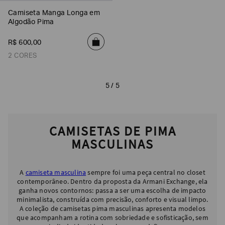
SOBRENOME*
Camiseta Manga Longa em
Algodão Pima
R$
600
,
00
DATA
DE
2 CORES
NASCIMENTO*
5 / 5
Estou
interessado
CAMISETAS DE PIMA
nas
seguintes
MASCULINAS
Marcas
e
tópicos
:
Selecionar
A
camiseta masculina
sempre foi uma peça central no closet
todos
contemporâneo. Dentro da proposta da Armani Exchange, ela
ganha novos contornos: passa a ser uma escolha de impacto
Giorgio
minimalista, construída com precisão, conforto e visual limpo.
Armani
A coleção de camisetas pima masculinas apresenta modelos
que acompanham a rotina com sobriedade e sofisticação, sem
Emporio
Armani