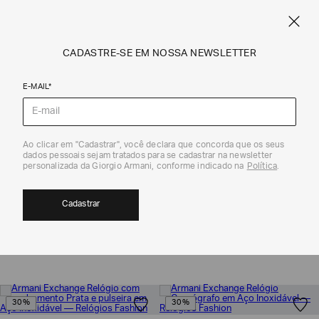
CUPOM SALE10: +10% OFF ADICIONAL NAS EXCLUSIVIDADES ONLINE
EM SALE A|X
ARMANI.COM.BR
0
CADASTRE-SE EM NOSSA NEWSLETTER
E-MAIL*
Armani Exchange
Ao clicar em "Cadastrar", você declara que concorda que os seus
dados pessoais sejam tratados para se cadastrar na newsletter
personalizada da Giorgio Armani, conforme indicado na
Política
.
RELÓGIOS FASHION
13
Cadastrar
MOSTRAR FILTROS
ORDENAR POR
30%
30%