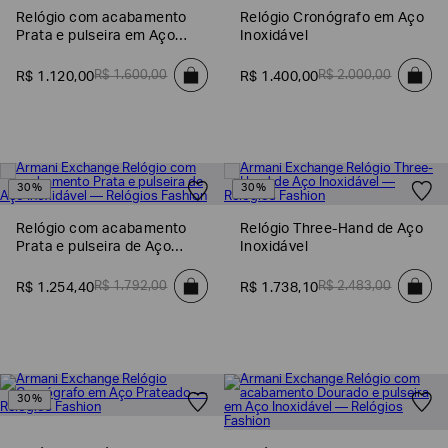
Relógio com acabamento
Relógio Cronógrafo em Aço
Prata e pulseira em Aço
Inoxidável
Inoxidável
R$
1
.
600
,
00
R$
2
.
000
,
00
R$
1
.
120
,
00
R$
1
.
400
,
00
30%
30%
Relógio com acabamento
Relógio Three-Hand de Aço
Prata e pulseira de Aço
Inoxidável
Inoxidável
Poderia
nos
R$
1
.
792
,
00
R$
2
.
483
,
00
R$
1
.
254
,
40
R$
1
.
738
,
10
contar
mais
sobre
você?
NOME*
30%