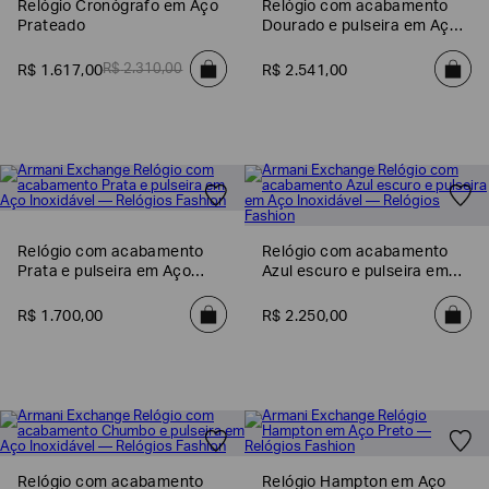
Relógio Cronógrafo em Aço
Relógio com acabamento
SOBRENOME*
Prateado
Dourado e pulseira em Aço
Inoxidável
R$
2
.
310
,
00
R$
1
.
617
,
00
R$
2
.
541
,
00
DATA
DE
NASCIMENTO*
Estou
Relógio com acabamento
Relógio com acabamento
interessado
Prata e pulseira em Aço
Azul escuro e pulseira em
nas
Inoxidável
Aço Inoxidável
seguintes
Marcas
R$
1
.
700
,
00
R$
2
.
250
,
00
e
tópicos
:
Selecionar
todos
Giorgio
Armani
Emporio
Relógio com acabamento
Relógio Hampton em Aço
Armani