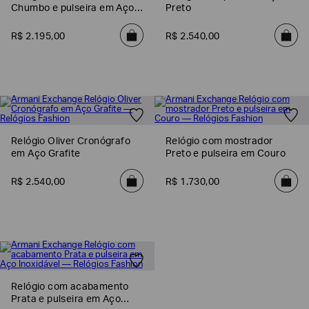
Chumbo e pulseira em Aço
Preto
EA7
Inoxidável
R$
2
.
195
,
00
R$
2
.
540
,
00
Armani
Exchange
Produtos
Femininos
Produtos
Masculinos
Armani/Silos
Relógio Oliver Cronógrafo
Relógio com mostrador
em Aço Grafite
Preto e pulseira em Couro
Armani
Values
R$
2
.
540
,
00
R$
1
.
730
,
00
Confirmar
suas
preferências
Relógio com acabamento
Prata e pulseira em Aço