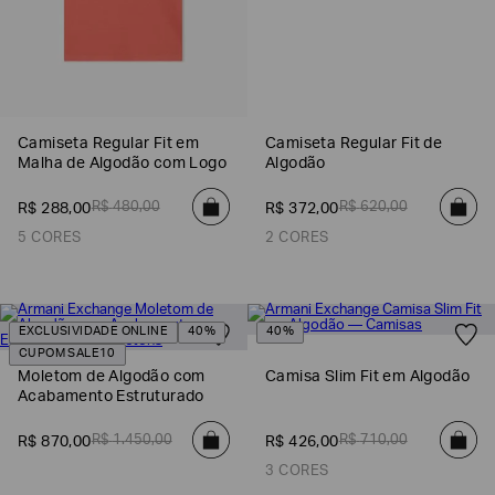
Camiseta Regular Fit em
Camiseta Regular Fit de
Malha de Algodão com Logo
Algodão
R$
480
,
00
R$
620
,
00
R$
288
,
00
R$
372
,
00
5 CORES
2 CORES
EXCLUSIVIDADE ONLINE
40%
40%
CUPOM SALE10
Moletom de Algodão com
Camisa Slim Fit em Algodão
Acabamento Estruturado
R$
1
.
450
,
00
R$
710
,
00
R$
870
,
00
R$
426
,
00
3 CORES