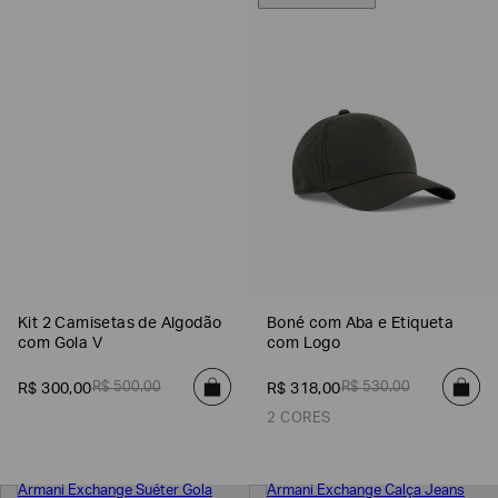
Poderia
nos
Kit 2 Camisetas de Algodão
Boné com Aba e Etiqueta
contar
com Gola V
com Logo
mais
sobre
você?
R$
500
,
00
R$
530
,
00
R$
300
,
00
R$
318
,
00
2 CORES
NOME*