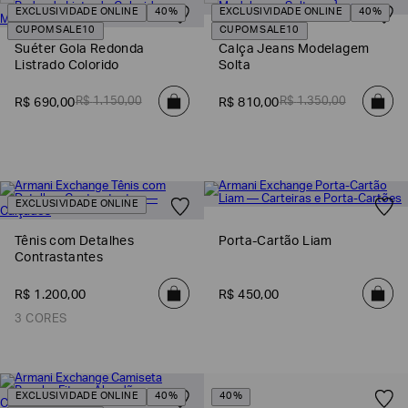
EXCLUSIVIDADE ONLINE
40%
EXCLUSIVIDADE ONLINE
40%
SOBRENOME*
CUPOM SALE10
CUPOM SALE10
Suéter Gola Redonda
Calça Jeans Modelagem
Listrado Colorido
Solta
DATA
DE
R$
1
.
150
,
00
R$
1
.
350
,
00
R$
690
,
00
R$
810
,
00
NASCIMENTO*
EXCLUSIVIDADE ONLINE
Estou
interessado
nas
Tênis com Detalhes
Porta-Cartão Liam
seguintes
Marcas
Contrastantes
e
tópicos
:
R$
1
.
200
,
00
R$
450
,
00
Selecionar
3 CORES
todos
Giorgio
Armani
Emporio
EXCLUSIVIDADE ONLINE
40%
40%
Armani