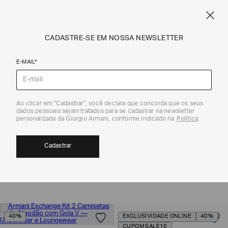
NE
FRETE STANDARD GRÁTIS EM COMPRAS A PARTIR DE R$ 1.500
ARMANI.COM.BR
0
CADASTRE-SE EM NOSSA NEWSLETTER
E-MAIL*
Armani Exchange
Ao clicar em "Cadastrar", você declara que concorda que os seus
dados pessoais sejam tratados para se cadastrar na newsletter
personalizada da Giorgio Armani, conforme indicado na
Política
.
PRESENTES PARA ELE | ARMANI EXCHANGE
241
Cadastrar
MOSTRAR FILTROS
ORDENAR POR
40%
EXCLUSIVIDADE ONLINE
40%
CUPOM SALE10