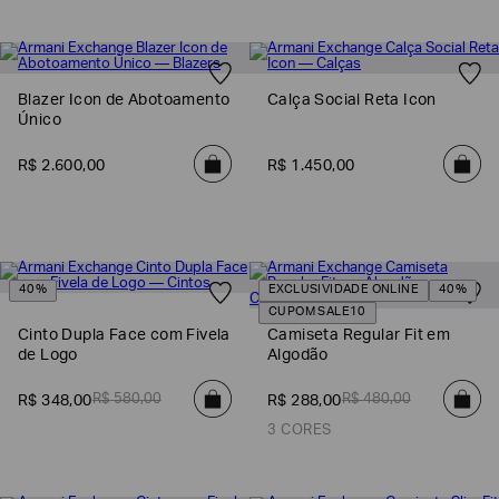
Blazer Icon de Abotoamento
Calça Social Reta Icon
Único
R$
2
.
600
,
00
R$
1
.
450
,
00
40%
EXCLUSIVIDADE ONLINE
40%
CUPOM SALE10
Cinto Dupla Face com Fivela
Camiseta Regular Fit em
de Logo
Algodão
R$
580
,
00
R$
480
,
00
R$
348
,
00
R$
288
,
00
3 CORES