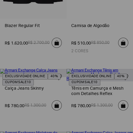
Blazer Regular Fit
Camisa de Algodão
R$
2
.
700
,
00
R$
850
,
00
R$
1
.
620
,
00
R$
510
,
00
2 CORES
EXCLUSIVIDADE ONLINE
40%
EXCLUSIVIDADE ONLINE
40%
CUPOM SALE10
CUPOM SALE10
Calça Jeans Skinny
Tênis em Camurça e Mesh
com Detalhes Reflex
R$
1
.
300
,
00
R$
1
.
300
,
00
R$
780
,
00
R$
780
,
00