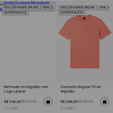
EXCLUSIVIDADE ONLINE
40%
EXCLUSIVIDADE ONLINE
40%
CUPOM SALE10
CUPOM SALE10
Bermuda em Algodão com
Camiseta Regular Fit de
Logo Lateral
Algodão
R$
910
,
00
R$
480
,
00
R$
546
,
00
R$
288
,
00
3 CORES
2 CORES