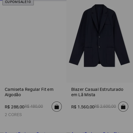
CUPOM SALE10
EA7
Armani
Exchange
Produtos
Femininos
Produtos
Masculinos
Armani/Silos
Armani
Values
Camiseta Regular Fit em
Blazer Casual Estruturado
Confirmar
suas
Algodão
em Lã Mista
preferências
R$
480
,
00
R$
2
.
600
,
00
R$
288
,
00
R$
1
.
560
,
00
2 CORES