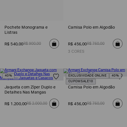
Pochete Monograma e
Camisa Polo em Algodão
Listras
R$
900
,
00
R$
760
,
00
R$
540
,
00
R$
456
,
00
3 CORES
40%
EXCLUSIVIDADE ONLINE
40%
CUPOM SALE10
Jaqueta com Zíper Duplo e
Camisa Polo em Algodão
Detalhes Nas Mangas
R$
2
.
000
,
00
R$
760
,
00
R$
1
.
200
,
00
R$
456
,
00