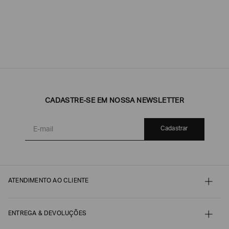
CADASTRE-SE EM NOSSA NEWSLETTER
Cadastrar
ATENDIMENTO AO CLIENTE
Contato
Meu pedido
Minha conta
ENTREGA & DEVOLUÇÕES
Pagamento
Nossos serviços