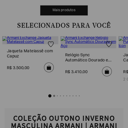
MOSTRAR MAIS
SELECIONADOS PARA VOCÊ
Jaqueta Matelassê com
Relógio Sync
Ja
Capuz
Automático Dourado em
Ca
Aço
R$
3
.
500
,
00
R$
3
.
410
,
00
R
2 
COLEÇÃO OUTONO INVERNO
MASCULINA ARMANI | ARMANI