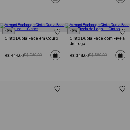
40%
40%
Cinto Dupla Face em Couro
Cinto Dupla Face com Fivela
de Logo
R$
740
,
00
R$
580
,
00
R$
444
,
00
R$
348
,
00