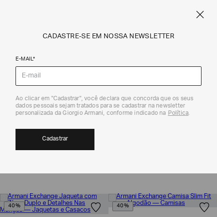
NE
FRETE STANDARD GRÁTIS EM COMPRAS A PARTIR DE R$ 1.500
ARMANI.COM.BR
0
CADASTRE-SE EM NOSSA NEWSLETTER
E-MAIL*
Coleção
Ao clicar em "Cadastrar", você declara que concorda que os seus
dados pessoais sejam tratados para se cadastrar na newsletter
COLEÇÃO FALL WINTER MASCULINO |
personalizada da Giorgio Armani, conforme indicado na
Política
.
ARMANI EXCHANGE
Cadastrar
167
MOSTRAR FILTROS
ORDENAR POR
40%
40%