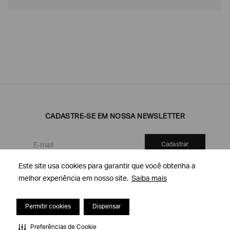
CADASTRE-SE EM NOSSA NEWSLETTER
Cadastrar
Este site usa cookies para garantir que você obtenha a
Este site usa cookies para garantir que você obtenha a
melhor experiência em nosso site.
melhor experiência em nosso site.
Saiba mais
Saiba mais
ATENDIMENTO AO CLIENTE
Permitir cookies
Permitir cookies
Dispensar
Dispensar
Contato
Meu pedido
Preferências de Cookie
Preferências de Cookie
Minha conta
ENTREGA & DEVOLUÇÕES