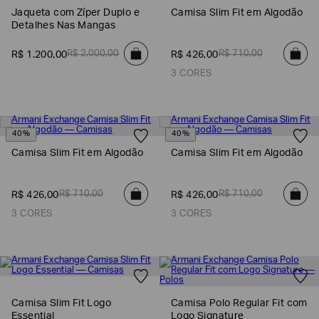
Jaqueta com Zíper Duplo e
Camisa Slim Fit em Algodão
Detalhes Nas Mangas
R$
2
.
000
,
00
R$
710
,
00
R$
1
.
200
,
00
R$
426
,
00
3 CORES
40%
40%
Camisa Slim Fit em Algodão
Camisa Slim Fit em Algodão
Poderia
R$
710
,
00
R$
710
,
00
R$
426
,
00
R$
426
,
00
nos
contar
3 CORES
3 CORES
mais
sobre
você?
NOME*
Camisa Slim Fit Logo
Camisa Polo Regular Fit com
Essential
Logo Signature