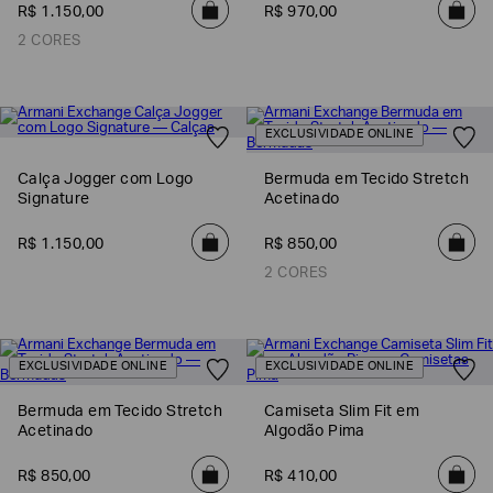
R$
1
.
150
,
00
R$
970
,
00
EA7
2 CORES
Armani
Exchange
Produtos
EXCLUSIVIDADE ONLINE
Femininos
Produtos
Calça Jogger com Logo
Bermuda em Tecido Stretch
Masculinos
Signature
Acetinado
Armani/Silos
R$
1
.
150
,
00
R$
850
,
00
Armani
2 CORES
Values
Confirmar
suas
preferências
EXCLUSIVIDADE ONLINE
EXCLUSIVIDADE ONLINE
Bermuda em Tecido Stretch
Camiseta Slim Fit em
Acetinado
Algodão Pima
R$
850
,
00
R$
410
,
00