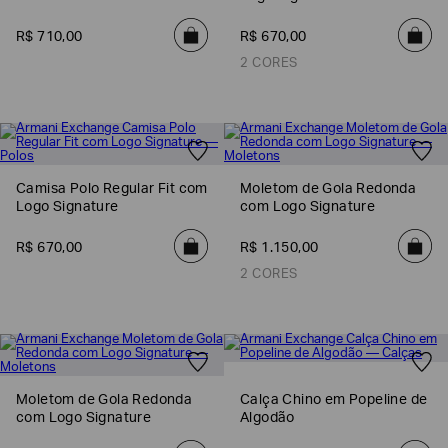
SOBRENOME*
R$
710
,
00
R$
670
,
00
2 CORES
DATA
DE
NASCIMENTO*
Camisa Polo Regular Fit com
Moletom de Gola Redonda
Logo Signature
com Logo Signature
Estou
interessado
R$
670
,
00
R$
1
.
150
,
00
nas
seguintes
2 CORES
Marcas
e
tópicos
:
Selecionar
todos
Giorgio
Armani
Moletom de Gola Redonda
Calça Chino em Popeline de
com Logo Signature
Algodão
Emporio
Armani