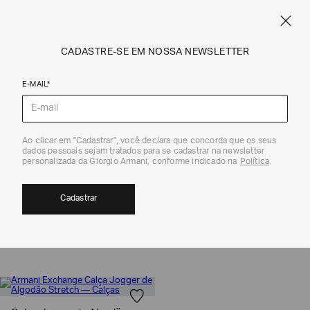
CUPOM SALE10: +10% OFF ADICIONAL NAS EXCLUSIVIDADES ONLINE
EM SALE A|X
ARMANI.COM.BR
0
CADASTRE-SE EM NOSSA NEWSLETTER
E-MAIL*
Coleção
Ao clicar em "Cadastrar", você declara que concorda que os seus
dados pessoais sejam tratados para se cadastrar na newsletter
NOT SO CLASSIC MASCULINO| ARMANI
personalizada da Giorgio Armani, conforme indicado na
Política
.
EXCHANGE
Cadastrar
1
MOSTRAR FILTROS
ORDENAR POR