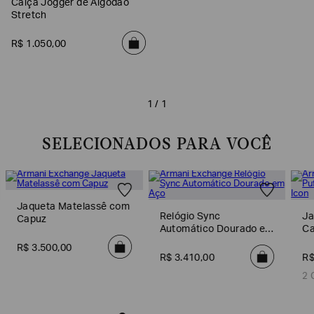
Calça Jogger de Algodão
Stretch
R$
1
.
050
,
00
1 / 1
SELECIONADOS PARA VOCÊ
Poderia
nos
Jaqueta Matelassê com
contar
Relógio Sync
Ja
Capuz
mais
Automático Dourado em
Ca
sobre
Aço
você?
R$
3
.
500
,
00
R$
3
.
410
,
00
R
NOME*
2 