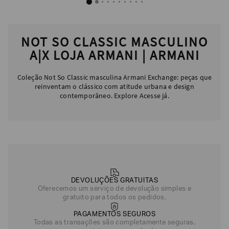
SOBRENOME*
NOT SO CLASSIC MASCULINO
A|X LOJA ARMANI | ARMANI
DATA
DE
NASCIMENTO*
Coleção Not So Classic masculina Armani Exchange: peças que
reinventam o clássico com atitude urbana e design
contemporâneo. Explore Acesse já.
Estou
interessado
nas
seguintes
Marcas
e
tópicos
:
Selecionar
todos
DEVOLUÇÕES GRATUITAS
Oferecemos um serviço de devolução simples e
Giorgio
gratuito para todos os pedidos.
Armani
PAGAMENTOS SEGUROS
Emporio
Todas as transações são completamente seguras,
Armani