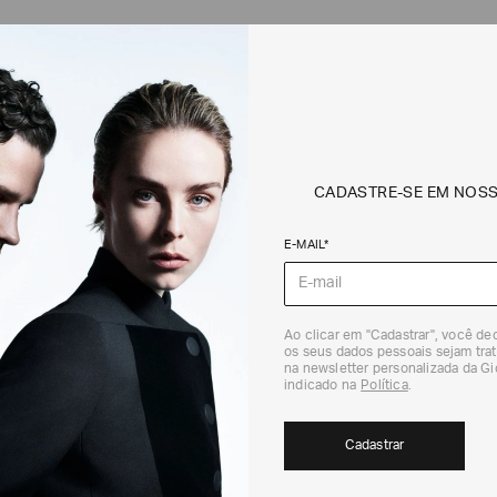
IGNATURE LOGO | ARMANI EXCHAN
a Armani Exchange no site oficial. Materiais nobres e design inovador pa
CADASTRE-SE EM NOS
E-MAIL*
PAGAMENTOS SEGUROS
Todas as transações são completamente seguras,
graças ao nosso sistema avançado de pagamento
Ao clicar em "Cadastrar", você d
os seus dados pessoais sejam trat
com criptografia de dados.
na newsletter personalizada da G
indicado na
Política
.
Cadastrar