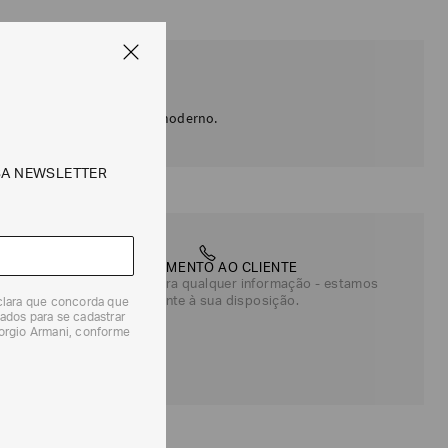
GE
ra um design sofisticado e moderno.
SA NEWSLETTER
ATENDIMENTO AO CLIENTE
Entre em contato para qualquer informação - estamos
totalmente à sua disposição.
eclara que concorda que
ados para se cadastrar
iorgio Armani, conforme