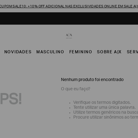
CUPOM SALE10: +10% OFF ADICIONAL NAS EXCLUSIVIDADES ONLINE EM SALE A|
NOVIDADES
MASCULINO
FEMININO
SOBRE A|X
SER
Nenhum produto foi encontrado
O que eu faço?
PS!
Verifique os termos digitados.
Tente utilizar uma única palavra.
Utilize termos genéricos na busc
Procure utilizar sinônimos ao ter