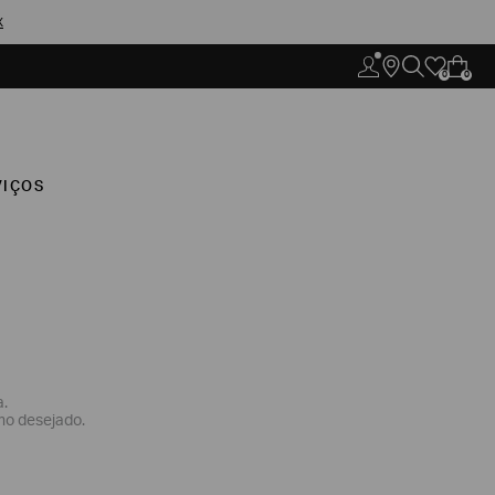
X
0
0
VIÇOS
a.
mo desejado.