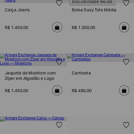
EXCLUSIVIDADE ONLINE
EA7
Calça Jeans
Bolsa Susy Tote Média
Armani
Exchange
R$
1
.
450
,
00
R$
1
.
300
,
00
Produtos
Femininos
Produtos
Masculinos
Armani/Silos
Armani
Jaqueta de Moletom com
Camiseta
Values
Zíper em Algodão e Logo
Confirmar
R$
1
.
450
,
00
R$
480
,
00
suas
preferências