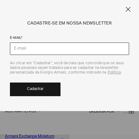
NE
FRETE STANDARD GRÁTIS EM COMPRAS A PARTIR DE R$ 1.500
ARMANI.COM.BR
0
CADASTRE-SE EM NOSSA NEWSLETTER
E-MAIL*
Armani Exchange
NOVIDADES FEMININAS | ARMANI
Ao clicar em "Cadastrar", você declara que concorda que os seus
dados pessoais sejam tratados para se cadastrar na newsletter
personalizada da Giorgio Armani, conforme indicado na
Política
.
EXCHANGE
36
Cadastrar
MOSTRAR FILTROS
ORDENAR POR