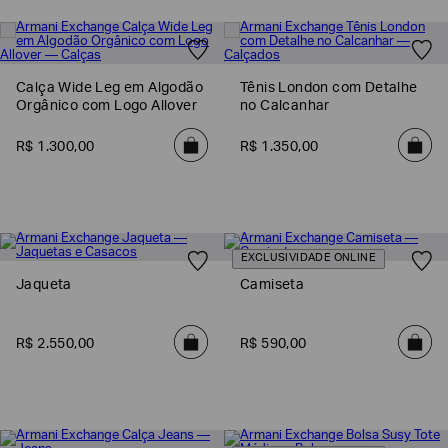
SOBRENOME*
Calça Wide Leg em Algodão
Tênis London com Detalhe
DATA
Orgânico com Logo Allover
no Calcanhar
DE
NASCIMENTO*
R$
1
.
300
,
00
R$
1
.
350
,
00
Estou
interessado
nas
EXCLUSIVIDADE ONLINE
seguintes
Marcas
Jaqueta
Camiseta
e
tópicos
:
Selecionar
R$
2
.
550
,
00
R$
590
,
00
todos
Giorgio
Armani
Emporio
Armani