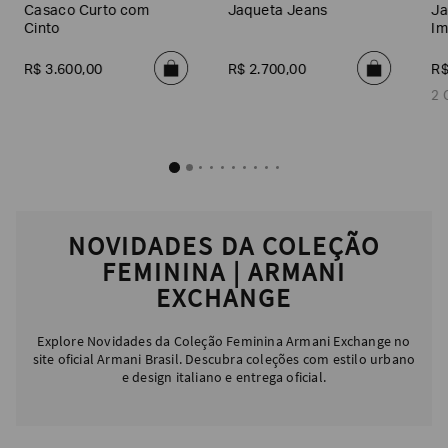
Casaco Curto com
Jaqueta Jeans
Ja
Cinto
Im
R$
3
.
600
,
00
R$
2
.
700
,
00
R
2 
NOVIDADES DA COLEÇÃO
FEMININA | ARMANI
EXCHANGE
Explore Novidades da Coleção Feminina Armani Exchange no
site oficial Armani Brasil. Descubra coleções com estilo urbano
e design italiano e entrega oficial.