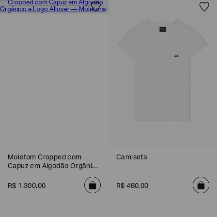
Poderia
nos
contar
mais
Moletom Cropped com
Camiseta
sobre
Capuz em Algodão Orgânico
você?
e Logo Allover
R$
1
.
300
,
00
R$
480
,
00
NOME*