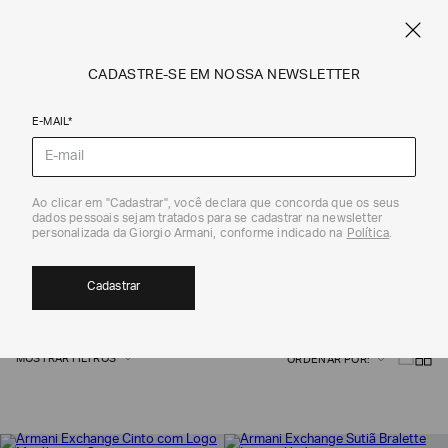
CUPOM SALE10: +10% OFF ADICIONAL NAS EXCLUSIVIDADES ONLINE
EM SALE A|X
ARMANI.COM.BR
0
CADASTRE-SE EM NOSSA NEWSLETTER
E-MAIL*
Armani Exchange
HIGHLIGHTS FEMININO | ARMANI
Ao clicar em "Cadastrar", você declara que concorda que os seus
dados pessoais sejam tratados para se cadastrar na newsletter
personalizada da Giorgio Armani, conforme indicado na
Política
.
EXCHANGE
3
Cadastrar
MOSTRAR FILTROS
ORDENAR POR