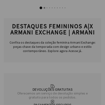
EA7
Armani
Exchange
DESTAQUES FEMININOS A|X
Produtos
Femininos
ARMANI EXCHANGE | ARMANI
Produtos
Masculinos
Confira os destaques da coleção feminina Armani Exchange:
peças-chave da temporada com design urbano e estilo
Armani/Silos
contemporâneo. Explore agora Acesse já.
Armani
Values
Confirmar
suas
preferências
DEVOLUÇÕES GRATUITAS
Oferecemos um serviço de devolução simples e
gratuito para todos os pedidos.