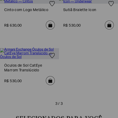
Cinto com Logo Metálico
Sutiã Bralette Icon
R$
630
,
00
R$
530
,
00
Óculos de Sol CatEye
Marrom Translúcido
Poderia
nos
contar
R$
530
,
00
mais
sobre
você?
NOME*
3 / 3