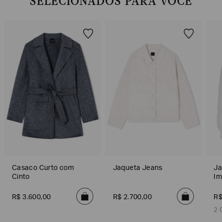
SELECIONADOS PARA VOCÊ
SOBRENOME*
DATA
DE
NASCIMENTO*
Estou
interessado
nas
seguintes
Marcas
e
tópicos
:
Selecionar
Casaco Curto com
Jaqueta Jeans
Ja
todos
Cinto
Im
Giorgio
R$
3
.
600
Armani
,
00
R$
2
.
700
,
00
R
2 
Emporio
Armani